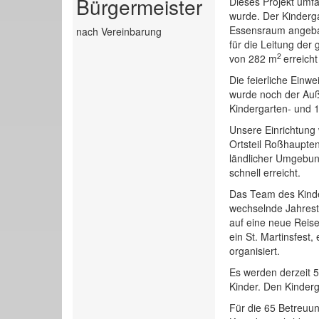
Bürgermeister
Dieses Projekt umf
wurde. Der Kinderga
Essensraum angebau
nach Vereinbarung
für die Leitung der
2
von 282 m
erreicht
Die feierliche Einw
wurde noch der Auß
Kindergarten- und 1
Unsere Einrichtung 
Ortsteil Roßhaupten
ländlicher Umgebu
schnell erreicht.
Das Team des Kinde
wechselnde Jahrest
auf eine neue Reise
ein St. Martinsfest
organisiert.
Es werden derzeit 5
Kinder. Den Kinder
Für die 65 Betreuu