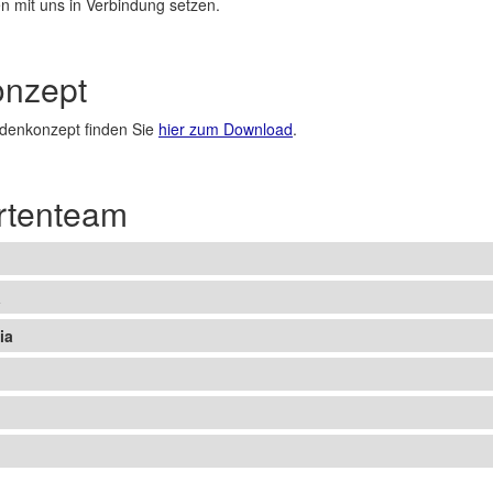
n mit uns in Verbindung setzen.
onzept
idenkonzept finden Sie
hier zum Download
.
rtenteam
a
ia