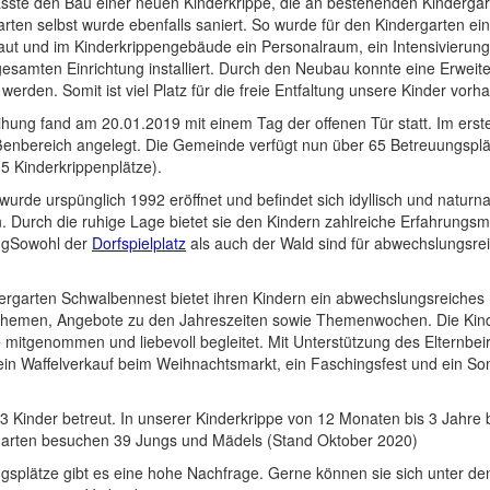
asste den Bau einer neuen Kinderkrippe, die an bestehenden Kinderga
rten selbst wurde ebenfalls saniert. So wurde für den Kindergarten ei
t und im Kinderkrippengebäude ein Personalraum, ein Intensivierun
 gesamten Einrichtung installiert. Durch den Neubau konnte eine Erweit
 werden. Somit ist viel Platz für die freie Entfaltung unsere Kinder vorh
eihung fand am 20.01.2019 mit einem Tag der offenen Tür statt. Im ers
enbereich angelegt. Die Gemeinde verfügt nun über 65 Betreuungsplä
5 Kinderkrippenplätze).
wurde urspünglich 1992 eröffnet und befindet sich idyllisch und naturn
. Durch die ruhige Lage bietet sie den Kindern zahlreiche Erfahrungsmö
ngSowohl der
Dorfspielplatz
als auch der Wald sind für abwechslungsre
rgarten Schwalbennest bietet ihren Kindern ein abwechslungsreiches
hemen, Angebote zu den Jahreszeiten sowie Themenwochen. Die Kind
 mitgenommen und liebevoll begleitet. Mit Unterstützung des Elternbe
, ein Waffelverkauf beim Weihnachtsmarkt, ein Faschingsfest und ein S
3 Kinder betreut. In unserer Kinderkrippe von 12 Monaten bis 3 Jahre 
garten besuchen 39 Jungs und Mädels (Stand Oktober 2020)
ngsplätze gibt es eine hohe Nachfrage. Gerne können sie sich unter d