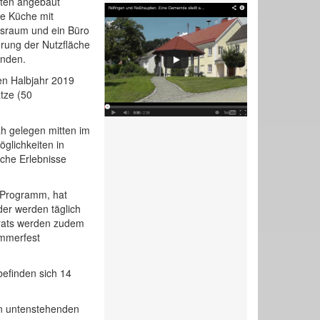
rten angebaut
ne Küche mit
gsraum und ein Büro
erung der Nutzfläche
anden.
ten Halbjahr 2019
tze (50
ah gelegen mitten im
glichkeiten in
iche Erlebnisse
 Programm, hat
er werden täglich
irats werden zudem
ommerfest
befinden sich 14
en untenstehenden